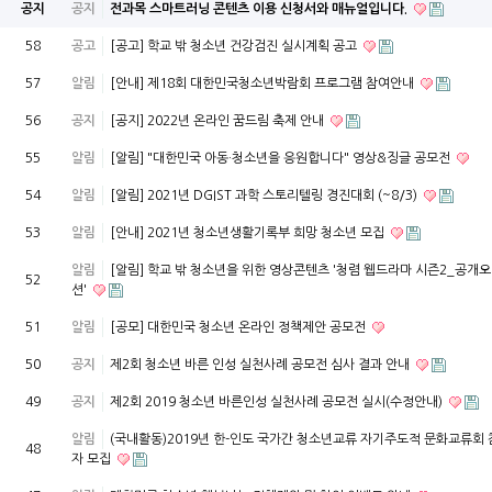
공지
공지
전과목 스마트러닝 콘텐츠 이용 신청서와 매뉴얼입니다.
58
공고
[공고] 학교 밖 청소년 건강검진 실시계획 공고
57
알림
[안내] 제18회 대한민국청소년박람회 프로그램 참여안내
56
공지
[공지] 2022년 온라인 꿈드림 축제 안내
55
알림
[알림] "대한민국 아동·청소년을 응원합니다" 영상&징글 공모전
54
알림
[알림] 2021년 DGIST 과학 스토리텔링 경진대회 (~8/3)
53
알림
[안내] 2021년 청소년생활기록부 희망 청소년 모집
알림
[알림] 학교 밖 청소년을 위한 영상콘텐츠 '청렴 웹드라마 시즌2_공개
52
션'
51
알림
[공모] 대한민국 청소년 온라인 정책제안 공모전
50
공지
제2회 청소년 바른 인성 실천사례 공모전 심사 결과 안내
49
공지
제2회 2019 청소년 바른인성 실천사례 공모전 실시(수정안내)
알림
(국내활동)2019년 한-인도 국가간 청소년교류 자기주도적 문화교류회
48
자 모집