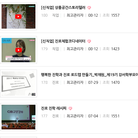
[신직업] 상품공간스토리텔러
180
직업
|
최고관리자
|
08-12
|
조회
1557
[신직업] 진로체험코디네이터
179
직업
|
최고관리자
|
08-12
|
조회
1423
행복한 진학과 진로 로드맵 만들기_박재원_제19기 강서학부
178
진로
|
최고관리자
|
07-29
|
조회
1470
진로 진학 레시피
177
진로
|
최고관리자
|
07-04
|
조회
1551