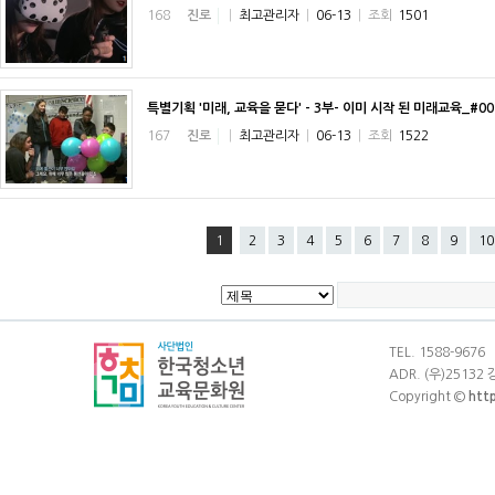
168
진로
|
최고관리자
|
06-13
|
조회
1501
특별기획 '미래, 교육을 묻다' - 3부- 이미 시작 된 미래교육_#0
167
진로
|
최고관리자
|
06-13
|
조회
1522
1
2
3
4
5
6
7
8
9
10
TEL. 1588-9676
ADR. (우)25132
Copyright ©
htt