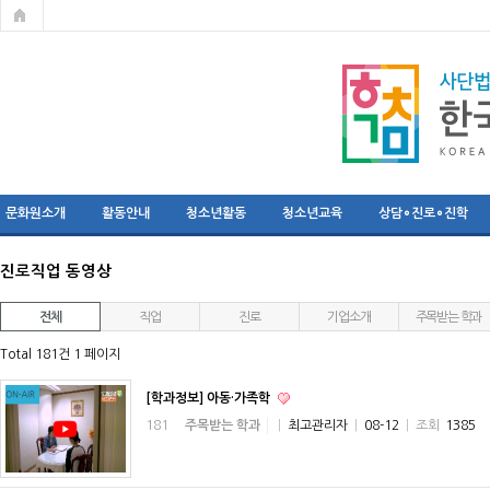
문화원소개
활동안내
청소년활동
청소년교육
상담∘진로∘진학
진로직업 동영상
전체
직업
진로
기업소개
주목받는 학과
Total 181건
1 페이지
[학과정보] 아동·가족학
181
주목받는 학과
|
최고관리자
|
08-12
|
조회
1385