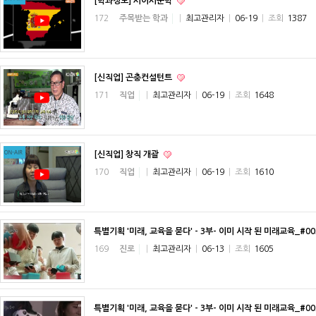
[학과정보] 서어서문학
172
주목받는 학과
|
최고관리자
|
06-19
|
조회
1387
[신직업] 곤충컨설턴트
171
직업
|
최고관리자
|
06-19
|
조회
1648
[신직업] 창직 개괄
170
직업
|
최고관리자
|
06-19
|
조회
1610
특별기획 '미래, 교육을 묻다' - 3부- 이미 시작 된 미래교육_#0
169
진로
|
최고관리자
|
06-13
|
조회
1605
특별기획 '미래, 교육을 묻다' - 3부- 이미 시작 된 미래교육_#0