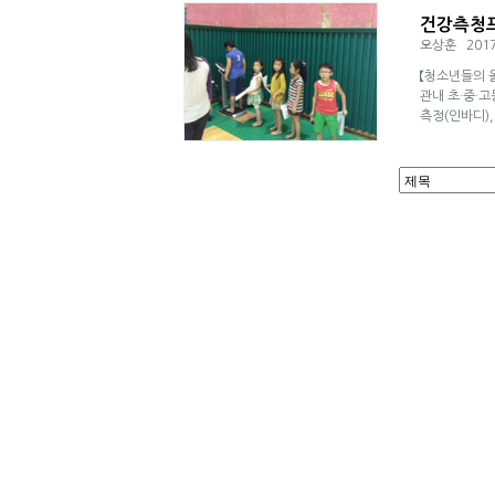
건강측청
오상훈
2017
【청소년들의 올
관내 초·중·고
측정(인바디)