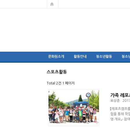
문화원소개
활동안내
청소년활동
청소
스포츠활동
Total 2건
1 페이지
가족 레포
오상훈
2017
【레포츠캠프를
험을 통해 학
영 개요」- 참여대