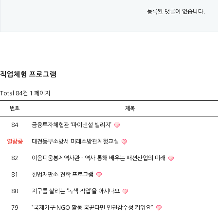
등록된 댓글이 없습니다.
직업체험 프로그램
Total 84건
1 페이지
번호
제목
84
금융투자체험관 ‘파이낸셜 빌리지’
열람중
대전동부소방서 미래소방관체험교실
82
이음피움봉제역사관 - 역사 통해 배우는 패션산업의 미래
81
헌법재판소 견학 프로그램
80
지구를 살리는 ‘녹색 직업’을 아시나요
79
“국제기구·NGO 활동 꿈꾼다면 인권감수성 키워요”