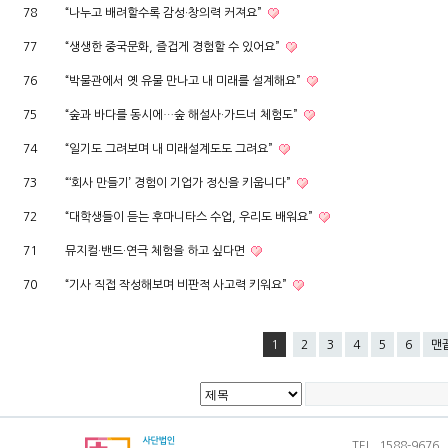
78
“나누고 배려할수록 감성·창의력 커져요”
77
“생생한 중국문화, 즐겁게 경험할 수 있어요”
76
“박물관에서 옛 유물 만나고 내 미래를 설계해요”
75
“숲과 바다를 동시에…숲 해설사·가드너 체험도”
74
“일기도 그려보며 내 미래설계도도 그려요”
73
“‘회사 만들기’ 경험이 기업가 정신을 키웁니다”
72
“대학생들이 듣는 후마니타스 수업, 우리도 배워요”
71
뮤지컬·밴드·연극 체험을 하고 싶다면
70
“기사 직접 작성해보며 비판적 사고력 키워요”
1
2
3
4
5
6
맨
TEL. 1588-9676