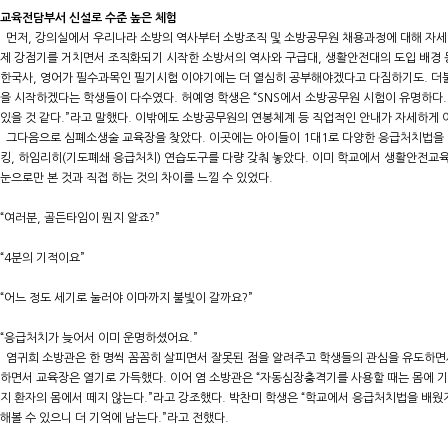
교육전담부서 신설로 수준 높은 체험
먼저, 강의실에서 우리나라 소방의 역사부터 소방조직 및 소방공무원 채용과정에 대해 자세
제 강점기를 거치면서 조직화되기 시작한 소방서의 역사와 구급대, 생활안전대의 도입 배경 
한국사, 영어가 필수과목인 필기시험 이야기에는 더 열심히 공부해야겠다고 다짐하기도. 더
을 시작하겠다는 학생들이 다수였다. 허예영 학생은 “SNS에서 소방공무원 시험이 유명하다.
있을 것 같다.”라고 말했다. 이밖에도 소방공무원의 연봉체계 등 직업적인 안내가 자세하게 
그다음으로 심폐소생술 교육장을 찾았다. 이곳에는 아이들이 1대1로 다양한 응급처치법을 
킹, 하임리히(기도폐쇄 응급처치) 연습도구를 다량 갖춰 놓았다. 이미 학교에서 생활안전교
눈으로만 본 것과 직접 하는 것의 차이를 느낄 수 있었다.
“여러분, 골든타임이 뭔지 알죠?”
“4분의 기적이요”
“어느 정도 세기로 눌러야 이마까지 불빛이 갈까요?”
“응급처치가 늦어서 이미 운명하셨어요.”
염귀희 소방관은 한 명씩 꼼꼼히 살피면서 잘못된 점을 알려주고 학생들의 관심을 유도하면
하면서 교육장은 열기로 가득했다. 이어 염 소방관은 “자동심장충격기를 사용할 때는 몸에 기
지 환자의 몸에서 떼지 않는다.”라고 강조했다. 박찬미 학생은 “학교에서 응급처치법을 배웠지
해볼 수 있으니 더 기억에 남는다.”라고 전했다.