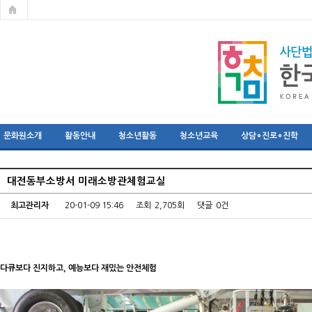
문화원소개
활동안내
청소년활동
청소년교육
상담∘진로∘진학
대전동부소방서 미래소방관체험교실
최고관리자
20-01-09 15:46
조회
2,705회
댓글
0건
다큐보다 진지하고, 예능보다 재밌는 안전체험