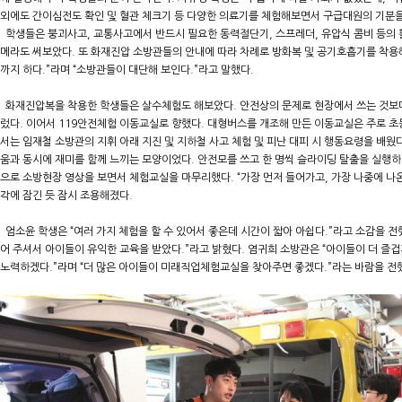
외에도 간이심전도 확인 및 혈관 체크기 등 다양한 의료기를 체험해보면서 구급대원의 기분을
학생들은 붕괴사고, 교통사고에서 반드시 필요한 동력절단기, 스프레더, 유압식 콤비 등의 활
메라도 써보았다. 또 화재진압 소방관들의 안내에 따라 차례로 방화복 및 공기호흡기를 착용해
까지 하다.”라며 “소방관들이 대단해 보인다.”라고 말했다.
화재진압복을 착용한 학생들은 살수체험도 해보았다. 안전상의 문제로 현장에서 쓰는 것보다
렀다. 이어서 119안전체험 이동교실로 향했다. 대형버스를 개조해 만든 이동교실은 주로 
서는 임재철 소방관의 지휘 아래 지진 및 지하철 사고 체험 및 피난 대피 시 행동요령을 배
움과 동시에 재미를 함께 느끼는 모양이었다. 안전모를 쓰고 한 명씩 슬라이딩 탈출을 실행하
으로 소방현장 영상을 보면서 체험교실을 마무리했다. “가장 먼저 들어가고, 가장 나중에 나온다(Fir
각에 잠긴 듯 잠시 조용해졌다.
엄소윤 학생은 “여러 가지 체험을 할 수 있어서 좋은데 시간이 짧아 아쉽다.”라고 소감을 전
어 주셔서 아이들이 유익한 교육을 받았다.”라고 밝혔다. 염귀희 소방관은 “아이들이 더 즐
노력하겠다.”라며 “더 많은 아이들이 미래직업체험교실을 찾아주면 좋겠다.”라는 바람을 전