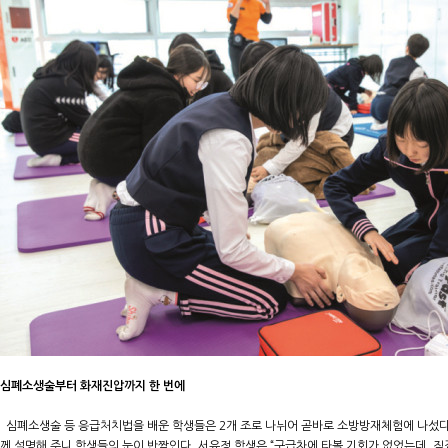
심폐소생술부터 화재진압까지 한 번에
심폐소생술 등 응급처치법을 배운 학생들은 2개 조로 나뉘어 곧바로 소방방재체험에 나섰다.
께 설명해 주니 학생들의 눈이 반짝인다. 서유정 학생은 “구급차에 타볼 기회가 없었는데, 직