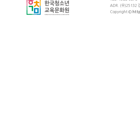
ADR. (우)25132
Copyright ©
htt