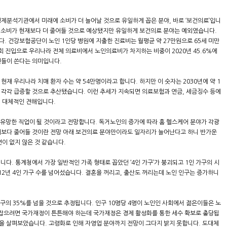
제분석기관에서 미래에 소비가 더 늘어날 것으로 유일하게 꼽은 분야, 바로 ‘보건의료’입니
 분야의 소비가 현재보다 더 줄어들 것으로 예상됐지만 유일하게 보건의료 분야는 예외였습니다.
. 건강보험공단이 노인 1인당 병원에 지출한 진료비는 월평균 약 27만원으로 65세 미만
회 진입으로 우리나라 전체 의료비에서 노인의료비가 차지하는 비중이 2020년 45.6%에
인들이 쓴다는 의미입니다.
재 우리나라 치매 환자 수는 약 54만명이라고 합니다. 하지만 이 숫자는 2030년에 약 1
이상 각각 급증할 것으로 추산됐습니다. 이런 추세가 지속되면 의료보험과 연금, 세금징수 등에
의 대체적인 견해입니다.
이 유망한 직업이 될 것이라고 전망합니다. 독거노인의 증가에 따라 홈 헬스케어 분야가 각광
재보다 줄어들 것이란 전망 아래 보건의료 분야만이라도 일자리가 늘어난다고 하니 반가운
이 없지 않은 것 같습니다.
다. 통계청에서 가장 일반적인 가족 형태로 꼽았던 ‘4인 가구’가 붕괴되고 1인 가구의 시
012년 4인 가구 수를 넘어섰습니다. 결혼을 꺼리고, 출산도 꺼리는데 노인 인구는 증가하니
.
구의 35%를 넘을 것으로 추정됩니다. 인구 10명당 4명이 노인인 사회에서 젊은이들은 노
 잡으려면 국가재정이 튼튼해야 하는데 국가재정은 경제 활성화를 통한 세수 확보로 충당됩
름을 살펴보았습니다. 고령화로 인해 자영업 분야까지 전망이 그다지 밝지 못합니다. 도대체