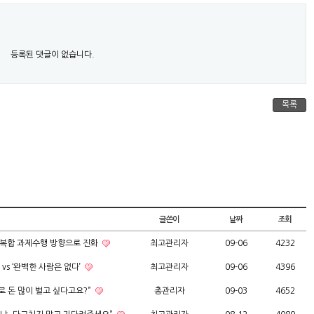
등록된 댓글이 없습니다.
목록
글쓴이
날짜
조회
·복합 과제수행 방향으로 진화
최고관리자
09-06
4232
vs ‘완벽한 사람은 없다’
최고관리자
09-06
4396
로 돈 많이 벌고 싶다고요?”
총관리자
09-03
4652