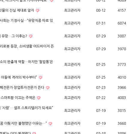
이냐, 다그치지 말고 기다려주세요”
최고관리자
08-12
4089
 빗물의 진실 제대로 알자
최고관리자
08-12
4157
 사회는 기정사실…“유망직종 따로 있
최고관리자
07-31
6874
히 유망…그 이후는?
최고관리자
07-29
3887
요리로봇 등장, 소비생활 어드바이저 뜬
최고관리자
07-29
3978
감소의 완충재 역할…하지만 ‘철밥통’은
최고관리자
07-25
3773
긴 아들에 격려의 박수부터”
최고관리자
07-25
4010
안화폐전문가·창업투자전문가 뜬다
최고관리자
07-23
3966
다…스마트팜 이끄는 주역은
최고관리자
07-22
4083
은 ‘사람’… 셀프 스토리텔러가 되세요”
최고관리자
07-19
3815
 꿈 이뤘지만 불행했던 이유는…”
최고관리자
07-19
3668
 경제’는 이미 예견됐다
최고관리자
07-18
3886