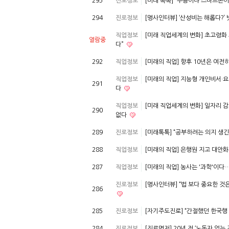
295
진로정보
[미래 톡톡] “무용이냐 스마트폰
294
진로정보
[명사인터뷰] ‘산성비는 해롭다?’
직업정보
[미래 직업세계의 변화] 초고령화
열람중
다”
292
직업정보
[미래의 직업] 향후 10년은 여전
직업정보
[미래의 직업] 지능형 개인비서·
291
다
직업정보
[미래 직업세계의 변화] 일자리 
290
없다
289
진로정보
[미래톡톡] “공부하려는 의지 생
288
직업정보
[미래의 직업] 은행원 지고 대
287
직업정보
[미래의 직업] 농사는 '과학'이
진로정보
[명사인터뷰] “법 보다 중요한 것
286
285
진로정보
[자기주도진로] “간절했던 한국행
284
진로정보
[진로명저] 20년 전 ‘노동자 없는