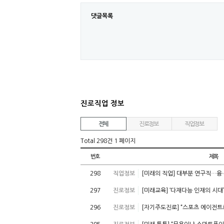
댓글목록
진로직업 정보
전체
진로정보
직업정보
Total 298건
1 페이지
번호
제목
298
직업정보
[미래의 직업] 대부분 연구직…융
297
진로정보
[미래교육] ‘다재다능 인재의 시대’ 
296
진로정보
[자기주도진로] “스포츠 에이전트