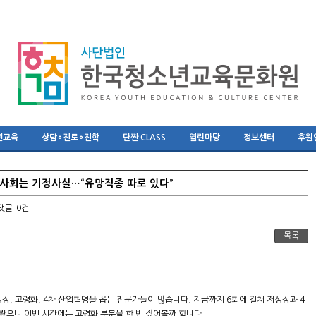
년교육
상담∘진로∘진학
단짠 CLASS
열린마당
정보센터
후원
화 사회는 기정사실…“유망직종 따로 있다”
댓글
0건
목록
성장, 고령화, 4차 산업혁명을 꼽는 전문가들이 많습니다. 지금까지 6회에 걸쳐 저성장과 4
봤으니 이번 시간에는 고령화 부분을 한 번 짚어볼까 합니다.