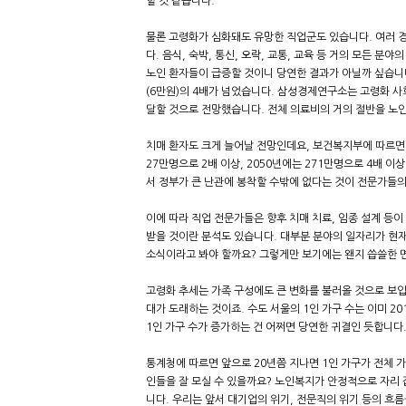
할 것 같습니다.
물론 고령화가 심화돼도 유망한 직업군도 있습니다. 여러 경
다. 음식, 숙박, 통신, 오락, 교통, 교육 등 거의 모든
노인 환자들이 급증할 것이니 당연한 결과가 아닐까 싶습니다
(6만원)의 4배가 넘었습니다. 삼성경제연구소는 고령화 사
달할 것으로 전망했습니다. 전체 의료비의 거의 절반을 노
치매 환자도 크게 늘어날 전망인데요, 보건복지부에 따르면 현
27만명으로 2배 이상, 2050년에는 271만명으로 4배 
서 정부가 큰 난관에 봉착할 수밖에 없다는 것이 전문가들
이에 따라 직업 전문가들은 향후 치매 치료, 임종 설계 등
받을 것이란 분석도 있습니다. 대부분 분야의 일자리가 현
소식이라고 봐야 할까요? 그렇게만 보기에는 왠지 씁쓸한 면
고령화 추세는 가족 구성에도 큰 변화를 불러올 것으로 보입니
대가 도래하는 것이죠. 수도 서울의 1인 가구 수는 이미 2
1인 가구 수가 증가하는 건 어쩌면 당연한 귀결인 듯합니다
통계청에 따르면 앞으로 20년쯤 지나면 1인 가구가 전체 가
인들을 잘 모실 수 있을까요? 노인복지가 안정적으로 자리
니다. 우리는 앞서 대기업의 위기, 전문직의 위기 등의 흐