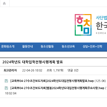
문화원소개
활동안내
청소년활동
청소년교육
상담∘진로∘진학
2024학년도 대학입학전형시행계획 발표
최고관리자
22-04-26 18:02
조회
1,797회
댓글
0건
[교육부04-27수조간보도자료]2024학년도대입전형시행계획발표.hwp
(125.0K)
[교육부04-27수조간보도자료]별첨2024학년도대입전형시행계획주요사항.hwp
(
18:02:04