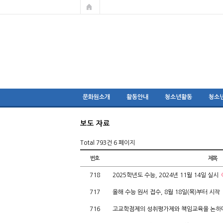
문화원소개
활동안내
청소년활동
청소
보도 자료
Total 793건
6 페이지
번호
제목
718
2025학년도 수능, 2024년 11월 14일 실시
717
올해 수능 원서 접수, 8월 18일(목)부터 시작
716
고교학점제의 성취평가제와 책임교육을 논하