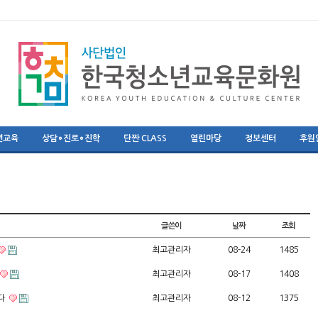
년교육
상담∘진로∘진학
단짠 CLASS
열린마당
정보센터
후원
글쓴이
날짜
조회
최고관리자
08-24
1485
최고관리자
08-17
1408
다
최고관리자
08-12
1375