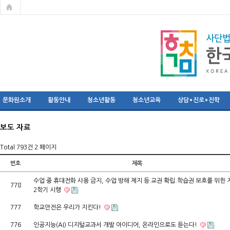
문화원소개
활동안내
청소년활동
청소년교육
상담∘진로∘진학
보도 자료
Total 793건
2 페이지
번호
제목
수업 중 휴대전화 사용 금지, 수업 방해 제지 등 교권 확립.학습권 보호를 위한 
778
2학기 시행
777
학교안전은 우리가 지킨다!
776
인공지능(AI) 디지털교과서 개발 아이디어, 온라인으로도 듣는다!