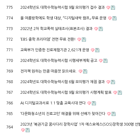
775
2024학년도 대학수학능력시험 9월 모의평가 접수 결과
774
올 여름방학에도 학생 대상, 「디지털새싹 캠프」 무료 운영
773
2022년 2차 학교폭력 실태조사(표본조사) 결과
772
‘EBS 중학 프리미엄’ 전면 무료 전환!
771
교육부가 인증한 진로체험기관 2,621개 운영
770
2024학년도 대학수학능력시험 시행세부계획 공고
769
전자책 원하는 만큼 마음껏 읽으세요.
768
2024학년도 대학수학능력시험 6월 모의평가 채점 결과
767
2024학년도 대학수학능력시험 9월 모의평가 시행계획 발표
766
AI 디지털교과서로 1:1 맞춤 교육시대 연다
765
‘다문화청소년의 진로고민’ 해결을 위해 선배가 찾아간다
2023년 ‘복권기금 꿈사다리 장학사업’ 1차 에스오에스(SOS)장학생 300명 선
764