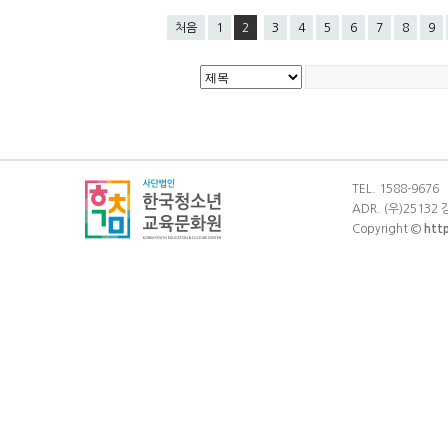
처음
1
2
3
4
5
6
7
8
9
TEL. 1588-9676
ADR. (우)25132
Copyright ©
htt