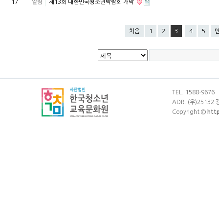
17
알림
제13회 대한민국청소년박람회 개막
처음
1
2
3
4
5
TEL. 1588-9676
ADR. (우)25132
Copyright ©
htt