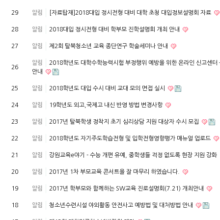
29
알림
[자료탑재]2018대입 정시전형 대비 대학 초청 대입정보설명회 자료
28
알림
2018대입 정시전형 대비 학부모 진학설명회 개최 안내
27
알림
제2회 탈북청소년 교육 종단연구 학술세미나 안내
알림
2018학년도 대학수학능력시험 부정행위 예방을 위한 온라인 신고센터
26
안내
25
알림
2018학년도 대입 수시 대비 교대 모의 면접 실시
24
알림
19학년도 외고,국제고 내신 반영 방법 변경사항
23
알림
2017년 탈북학생 정착지 초기 심리상담 지원 대상자 수시 모집
22
알림
2018학년도 자기주도학습전형 및 입학전형영향평가 매뉴얼 업로드
21
알림
강원교육e야기 - 수능 개편 유예, 중학생들 걱정 없도록 현장 지원 강화
20
알림
2017년 1차 부모교육 콘서트을 잘 마무리 하였습니다.
19
알림
2017년 학부모와 함께하는 SW교육 진로설명회(7.21) 개최안내
18
알림
청소년수련시설 야외활동 안전사고 예방법 및 대처방법 안내