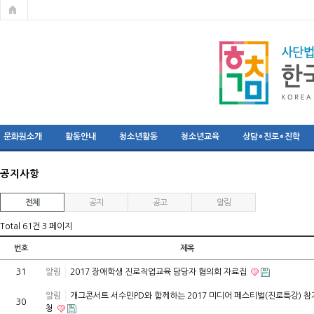
문화원소개
활동안내
청소년활동
청소년교육
상담∘진로∘진학
공지사항
전체
공지
공고
알림
Total 61건
3 페이지
번호
제목
31
알림
2017 장애학생 진로직업교육 담당자 협의회 자료집
알림
개그콘서트 서수민PD와 함께하는 2017 미디어 페스티벌(진로특강) 
30
청