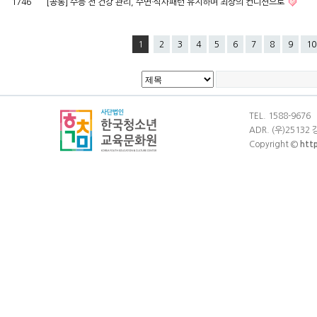
1746
[공통] 수능 전 건강 관리, 수면·식사패턴 유지하며 최상의 컨디션으로
1
2
3
4
5
6
7
8
9
10
TEL. 1588-9676
ADR. (우)25132
Copyright ©
htt