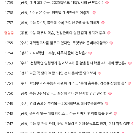
1759
[공통] 예비 고3 주목, 2025학년도 대학입시의 큰 변화는?
1758
[공통] 2주 남은 수능, 영역별 대비전략은 이렇게!
1757
[공통] 수능 D-15, 불안할 수록 컨디션 관리를 철저하게
열람중
[공통] 수능 마무리 학습, 건강관리와 실전 감각 유지가 중요
1755
[수시] 대학별고사를 앞두고 있다면, 무엇부터 준비해야할까?
1754
[정시] 2024학년도 수능, 마무리 준비 전략은?
1753
[수시] '선행학습 영향평가 결과보고서'를 활용한 대학별고사 대비 방법은?
1752
[정시] 지금 꼭 알아야 할 '대입 정시 용어'를 알아보자
1751
[수시] 학생부교과 수능최저 완화 기조... "올해 충족률, 경쟁률 상승할 듯"
1750
[공통] 수능 3주 남았다... 최상의 컨디션 유지할 건강 관리법
1749
[수시] 면접 중요성 부각되는 2024학년도 학생부종합전형
1748
[공통] 종착점 앞둔 대입 레이스... 수능 막바지 영역별 학습 전략
1747
[공통] 수능 후 건강 관리, 허탈·우울감은 여행·운동으로 환기, 미래 걱정 OFF